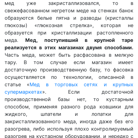
мед уже закристаллизовался, то в
свежефасованном негретом меде на стенках банок
образуются белые пятна и разводы (кристаллы
глюкозы) «глюкозная стрелка», которая не
образуется при кристаллизации растопленного
меда.
Мед, поступивший в крупной таре
реализуется в этих магазинах двумя способами.
Часть меда, может быть расфасована в мелкую
тару. В том случае если магазин имеет
достаточную производственную базу, то фасовка
осуществляется по технологии, описанной в
статье «
Мед в торговых сетях и крупных
супермаркетах
». Если достаточной
производственной базы нет, то кустарным
способом, применяя разного рода ковшики для
жидкого, шпатели и лопатки для
закристаллизованного меда, иногда даже без его
разогрева, либо используя плохо контролируемый
разогрев на кустарном оборудовании, и нередко с