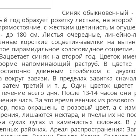
Синяк обыкновенный - 
й год образует розетку листьев, на второй г
рямо­стоячие, с жестким щетинистым опушен
 - до 180 см. Листья очередные, линейно-
нные корот­кие соцветия-завитки на вытян
тое пирамидальное колосовидное соцветие.
 Зацветает синяк на второй год. Цветок им
 форме напоминающий раструб. В цветке
достаточно длинным столбиком с двухл
 вокруг завязи. В пределах завитка снач
, затем третий и т. д. Один цветок цветет
в течение всего дня. После 13-14 часов они
чение часа. За это время венчик из розового
пор, пока окрашены в розовый цвет, а с и
рения, лишаются нектара, и пчелы их не пос
 на сухих лугах и каменистых склонах. В 
тепных районах. Ареал распространения: За