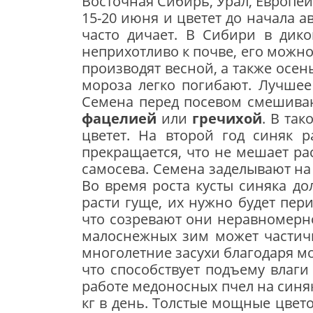
Восточная Сибирь, Урал, Европей
15-20 июня и цве­тет до начала 
часто дичает. В Сиби­ри в дик
неприхотливо к почве, его можно
производят весной, а также осен
мороза лег­ко погибают. Лучшее 
Семена перед посевом смешивают
фацелией
или
гречихой
. В та
цветет. На второй год синяк р
прекращается, что не мешает рас
самосева. Семена заделывают на 
Во время роста кусты синяка дол
расти гуще, их нужно будет пер
что созревают они неравномерно
малоснежных зим может частичн
многолетние засухи благодаря м
что способствует подъему влаги
работе медоносных пчел на си­няке
кг в день. Толстые мощные цвет