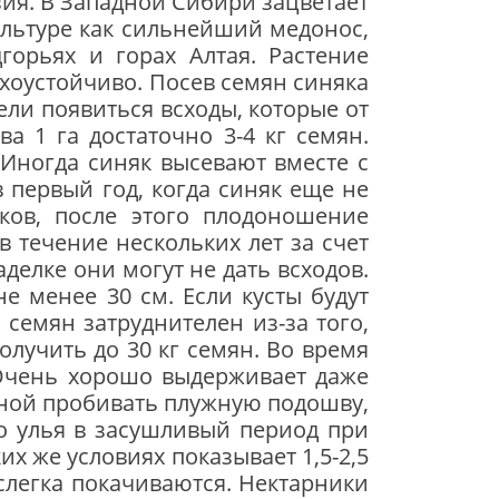
зия. В Западной Сибири зацветает
культуре как сильнейший медонос,
горьях и горах Алтая. Растение
ухоустойчиво. Посев семян синяка
ели появиться всходы, которые от
ва 1 га достаточно 3-4 кг семян.
 Иногда синяк высевают вместе с
в первый год, когда синяк еще не
тков, после этого плодоношение
в течение нескольких лет за счет
делке они могут не дать всходов.
не менее 30 см. Если кусты будут
семян затруднителен из-за того,
лучить до 30 кг семян. Во время
Очень хорошо выдержи­вает даже
ной пробивать плужную по­дошву,
го улья в засушливый период при
их же условиях показывает 1,5-2,5
слегка покачиваются. Нектарники