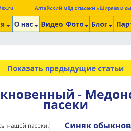
ex.ru
Алтайский мёд с пасеки «Ширяев и с
ия
О нас
Видео
Фото
Блог
Пар
Показать предыдущие статьи
ыкновенный - Медон
пасеки
Синяк обыкнов