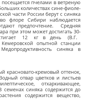
 посещается пчелами в ветреную
ебольших количествах сине-фиоле­
ской части России берут с синяка
о во флоре Сибири наблюдается
дают предпочтение. Сред­няя
ара при этом может достигать 30-
 достигает 12 кг в день (В.Г.
м Кемеровской опытной станции
. Медопродуктивность синяка в
ый красновато-кремовый оттенок,
Водный отвар цветков и листьев
ептическое, отхаркивающее,
В семенах синяка содержится до
астения содержится вещество,