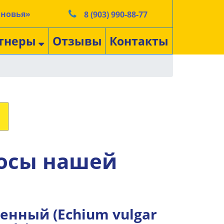
ыновья»
8 (903) 990-88-77
тнеры
Отзывы
Контакты
осы нашей
енный (Echium vulgar