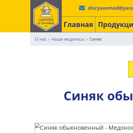
shiryaevmed@yand
Главная
Продукц
О нас
Наши медоносы
Синяк
>
>
Синяк об