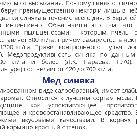
иком от высыхания. Поэтому синяк отлично
а берут преимущественно нектар и лишь в н
етки синяка в течение всего дня. В Европей
о интенсивно. Объясняется это тем, чт
нными пыльценосами, которым пчелы от
ставляет 300 кг/га, причем сахаристость нект
 1300 кг/га. Привес контроль­ного улья
10). Медопродуктивность синяка по дан­ны
-400 кг/га и более (Л.К. Параева, 1970)
туре) составляет от 420 до 700 кг/га.
Мед синяка
ллизованном виде салообразный, имеет слаб
аромат. Относится к луч­шим сортам меда. 
ицине как успокаивающее, противоэпил
яющее и кровоостанавливающее средство. 
окими вкусовыми качествами. В корнях р
й кармино-красный оттенок.