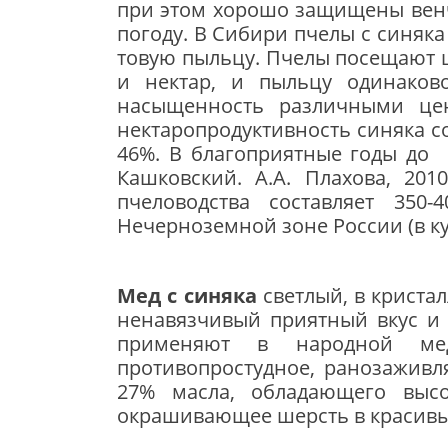
при этом хорошо защищены венч
погоду. В Сиби­ри пчелы с синяк
товую пыльцу. Пчелы посещают цв
и нектар, и пыльцу одинако­в
насыщенность различными це
нектаропродуктивность синяка со
46%. В благоприятные годы до
Кашковский. А.А. Плахова, 20
пчеловодства состав­ляет 350
Нечерноземной зоне России (в куль
Мед с синяка
светлый, в криста
ненавязчивый приятный вкус и 
применяют в народ­ной мед
противопростудное, ранозаживл
27% масла, обладаю­щего выс
окрашивающее шерсть в красивы