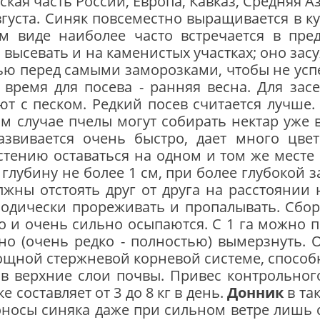
ская часть России, Европа, Кавказ, Средняя А
августа. Синяк повсеместно выращивается в 
ом виде наиболее часто встречается в пред
 высевать и на каменистых участках; оно зас
ью перед самыми заморозками, чтобы не усп
время для посева - ранняя весна. Для засе
 с песком. Редкий по­сев считается лучше.
ком случае пчелы могут собирать нектар уже 
азвивается очень быстро, дает много цве
тению оставаться на одном и том же месте 
глубину не более 1 см, при более глубокой за
жны отстоять друг от друга на расстоянии 
иодически прореживать и пропалывать. Сбор 
 и очень сильно осыпаются. С 1 га можно по
о (очень редко - полностью) вымерзнуть. 
ощной стержне­вой корневой системе, способ
 в верхние слои по­чвы. Привес контрольно
 составляет от 3 до 8 кг в день.
Донник
в так
оносы синяка даже при силь­ном ветре лишь 