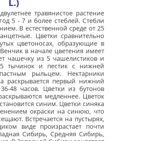
L.)
двулетнее травянистое растение
од 5 - 7 и более стеблей. Стебли
ием. В есте­ственной среде от 25
ланцетные. Цветки сравнительно
утых цветоносах, образую­щие в
 Венчик в начале цветения имеет
еет чашечку из 5 чашелистиков и
 5 тычинок и пестик с нижней
опастным рыльцем. Нектарники
ала раскрывается первый нижний
 36-48 часов. Цветки из бутонов
 раскрываются медленнее. Цветок
 становится синим. Цветки синя­ка
зменением окраски на синюю, что
е­щают. Встречается на пустырях,
диком виде произрастает почти
падная Сибирь, Средняя Сибирь,