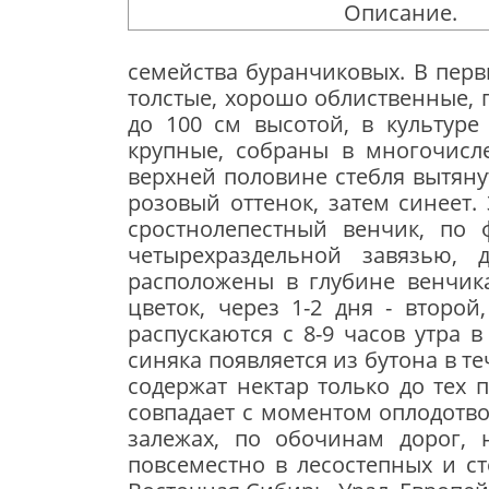
семейства буранчиковых. В первы
толстые, хорошо облиственные, п
до 100 см высотой, в культуре
крупные, собраны в многочисле
верхней половине стебля вытяну
розовый оттенок, затем синеет.
сростнолепестный венчик, по
четырехраздельной завязью, 
расположены в глубине венчика
цветок, через 1-2 дня - второй
распускаются с 8-9 часов утра 
синяка появляется из бутона в те
содержат нектар только до тех 
совпадает с моментом оплодотво­
залежах, по обочинам до­рог,
повсеместно в лесостепных и с