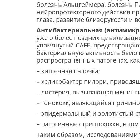
болезнь Альцгеймера, болезнь П
нейропротекторного действия п
глаза, развитие близорукости и 
Антибактериальная (антимикр
уже о более поздних цивилизаци
упомянутый CAFE, предотвращают
бактериальную активность было и
распространенных патогенах, как 
– кишечная палочка;
– хеликобактер пилори, приводящ
– листерия, вызывающая менинги
– гонококк, являющийся причино
– эпидермальный и золотистый с
– патогенные стрептококки, в том
Таким образом, исследованиями 