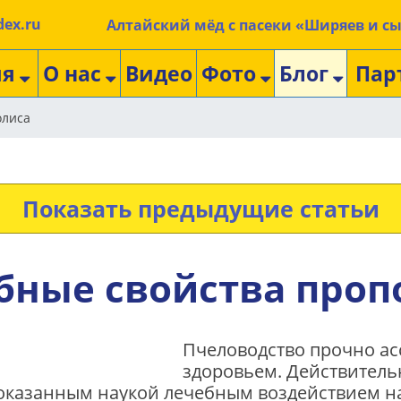
ex.ru
Алтайский мёд с пасеки «Ширяев и с
ия
О нас
Видео
Фото
Блог
Пар
олиса
Показать предыдущие статьи
бные свойства проп
Пчеловодство прочно ас
здоровьем. Действитель
оказанным наукой лечебным воздействием н