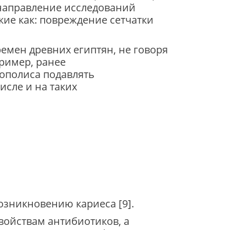
 направление исследований
акие как: повреждение сетчатки
емен древних египтян, не говоря
ример, ранее
рополиса подавлять
исле и на таких
озникновению кариеса [9].
войствам антибиотиков, а