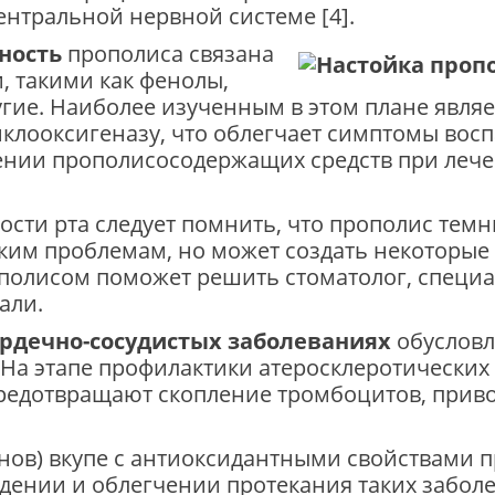
ентральной нервной системе [4].
ность
прополиса связана
 такими как фенолы,
гие. Наиболее изученным в этом плане явля
клооксигеназу, что облегчает симптомы воспа
ении прополисосодержащих средств при леч
сти рта следует помнить, что прополис темн
ким проблемам, но может создать некоторые 
ополисом поможет решить стоматолог, специ
али.
ердечно-сосудистых заболеваниях
обусловл
На этапе профилактики атеросклеротических
редотвращают скопление тромбоцитов, приво
нов) вкупе с антиоксидантными свойствами 
ждении и облегчении протекания таких забол