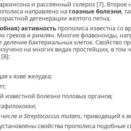
аркинсона и рассеянный склероз [7]. Второе
рополиса направлено на
глазные болезни
, т
возрастной дегенерации желтого пятна.
обная) активность
прополиса известна со вр
ях греков и римлян. Многие флавоноиды, нап
 деление бактериальных клеток. Свойство п
зучено на многих видах простейших, в том ч
[8]:
ая к язве желудка;
т;
й известной болезни половых органов;
тафилококки;
 числе и
Streptococcus mutans
, приводящий к в
установлены свойства прополиса подобные с