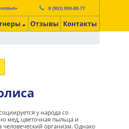
ыновья»
8 (903) 990-88-77
тнеры
Отзывы
Контакты
олиса
социируется у народа со
но мед, цветочная пыльца и
а человеческий организм. Однако