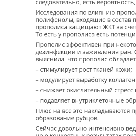
следовательно, есть вероятность
Исследования по влиянию пропо
полифенолы, входящие в состав 
прополиса защищают ЖКТ за сче
То есть у прополиса есть потен
Прополис эффективен при некот
дезинфекции и заживления ран. 
выяснила, что прополис облада
– стимулирует рост тканей кожи;
– модулирует выработку коллаген
– снижает окислительный стресс 
– подавляет внутриклеточные об
Плюс на все это накладываются 
образование рубцов.
Сейчас довольно интенсивно вед
но о конкретных результатах пока