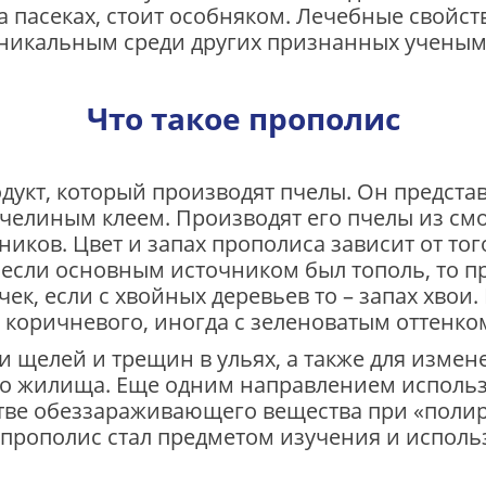
а пасеках, стоит особняком. Лечебные свойст
 уникальным среди других признанных учены
Что такое прополис
дукт, который производят пчелы. Он представ
пчелиным клеем. Производят его пчелы из смо
ников. Цвет и запах прополиса зависит от тог
, если основным источником был тополь, то 
к, если с хвойных деревьев то – запах хвои.
 коричневого, иногда с зеленоватым оттенко
и щелей и трещин в ульях, а также для измен
го жилища. Еще одним направлением исполь
стве обеззараживающего вещества при «полир
 прополис стал предметом изучения и использ