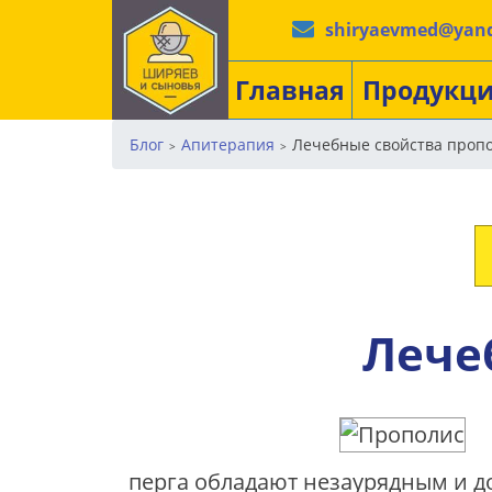
shiryaevmed@yand
Главная
Продукц
Блог
Апитерапия
Лечебные свойства проп
>
>
Лече
перга обладают незаурядным и д