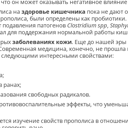
, что он может оказывать негативное влияние
лиса на
здоровье кишечника
пока не дают 
прополиса, были определены как пробиотики.
т подавления патогенов
Clostridium spp
,
Staphy
циал для поддержания нормальной работы киш
орых
заболеваниях кожи
. Еще до нашей эры
Современная медицина, конечно, не прошла
ет следующими интересными свойствами:
а;
в ранах;
разования свободных радикалов.
противовоспалительные эффекты, что уменьш
ется изучение свойств прополиса в отношен
 говорить рано.