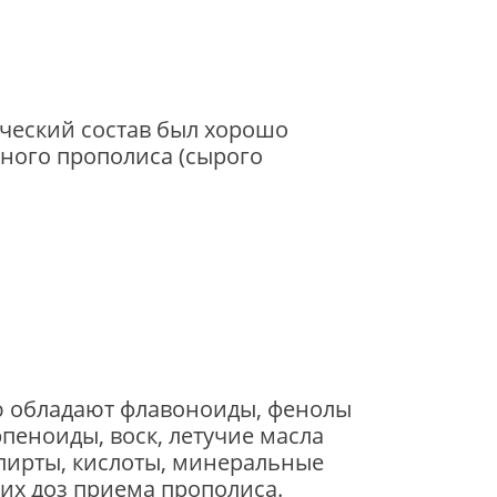
ический состав был хорошо
ного прополиса (сырого
ью обладают флавоноиды, фенолы
рпеноиды, воск, летучие масла
пирты, кислоты, минеральные
их доз приема прополиса.