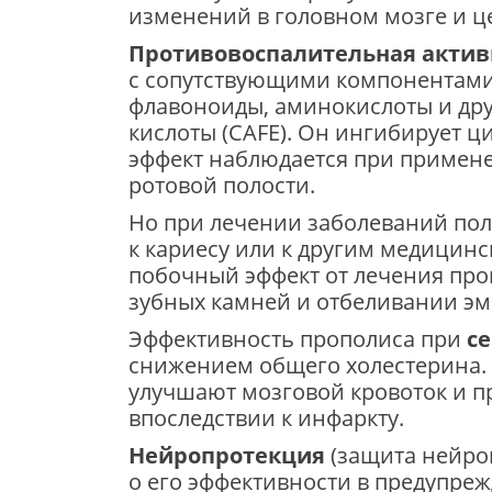
изменений в головном мозге и ц
Противовоспалительная актив
с сопутствующими компонентами,
флавоноиды, аминокислоты и дру
кислоты (CAFE). Он ингибирует ци
эффект наблюдается при примен
ротовой полости.
Но при лечении заболеваний поло
к кариесу или к другим медицинс
побочный эффект от лечения пр
зубных камней и отбеливании эм
Эффективность прополиса при
с
снижением общего холестерина. 
улучшают мозговой кровоток и п
впоследствии к инфаркту.
Нейропротекция
(защита нейро
о его эффективности в предупре