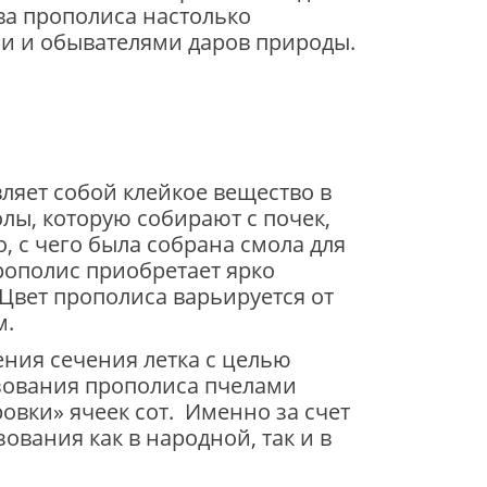
ва прополиса настолько
ми и обывателями даров природы.
ляет собой клейкое вещество в
лы, которую собирают с почек,
о, с чего была собрана смола для
прополис приобретает ярко
 Цвет прополиса варьируется от
м.
ения сечения летка с целью
зования прополиса пчелами
овки» ячеек сот. Именно за счет
ования как в народной, так и в