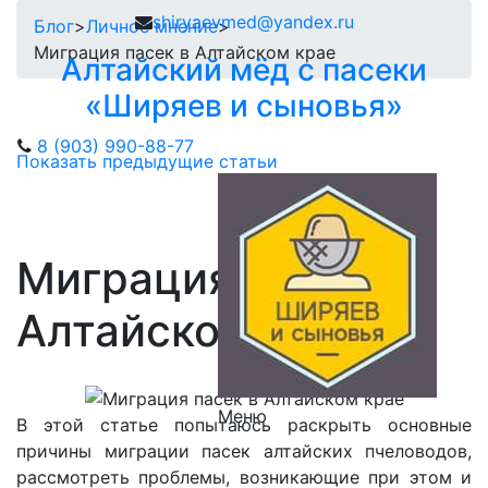
shiryaevmed@yandex.ru
Блог
>
Личное мнение
>
Миграция пасек в Алтайском крае
Алтайский мёд с пасеки
«Ширяев и сыновья»
8 (903) 990-88-77
Показать предыдущие статьи
Миграция пасек в
Алтайском крае
Меню
В этой статье попытаюсь раскрыть основные
причины миграции пасек алтайских пчеловодов,
рассмотреть проблемы, возникающие при этом и