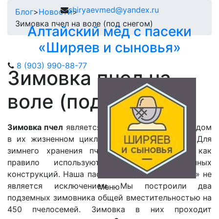
shiryaevmed@yandex.ru
Блог
>
Новости
>
Зимовка пчел на воле (под снегом)
Алтайский мёд с пасеки
«Ширяев и сыновья»
8 (903) 990-88-77
Зимовка пчел на
воле (под снегом)
Зимовка пчел
является самым сложным периодом
в их жизненном цикле, особенно в Сибири. Для
зимнего хранения пчел в нашем регионе, как
правило используют зимовники различных
конструкций. Наша пасека «Ширяев и сыновья» не
является исключением. Мы построили два
Меню
подземных зимовника общей вместительностью на
450 пчелосемей. Зимовка в них проходит