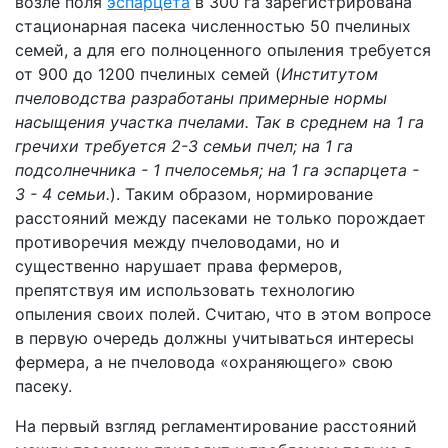
возле поля
эспарцета
в 300 га зарегистрирована
стационарная пасека численностью 50 пчелиных
семей, а для его полноценного опыления требуется
от 900 до 1200 пчелиных семей (
Институтом
пчеловодства разработаны примерные нормы
насыщения участка пчелами. Так в среднем на 1 га
гречихи требуется 2-3 семьи пчел; на 1 га
подсолнечника - 1 пчелосемья; на 1 га эспарцета -
3 - 4 семьи.
). Таким образом, нормирование
расстояний между пасеками не только порождает
противоречия между пчеловодами, но и
существенно нарушает права фермеров,
препятствуя им использовать технологию
опыления своих полей. Считаю, что в этом вопросе
в первую очередь должны учитываться интересы
фермера, а не пчеловода «охраняющего» свою
пасеку.
На первый взгляд регламентирование расстояний